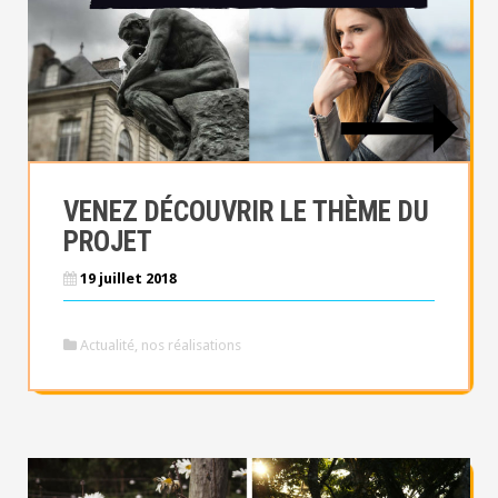
a
l
VENEZ DÉCOUVRIR LE THÈME DU
PROJET
19 juillet 2018
Actualité
,
nos réalisations