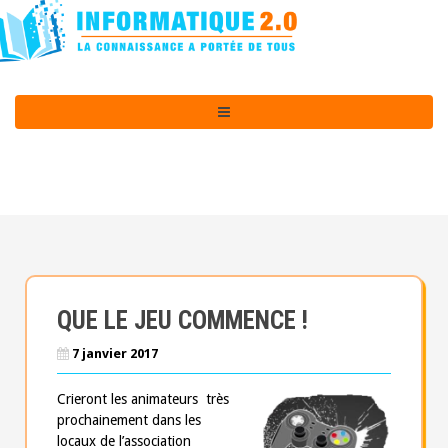
A
l
l
e
r
a
u
c
o
n
t
e
n
u
p
QUE LE JEU COMMENCE !
r
i
7 janvier 2017
n
c
Crieront les animateurs très
i
prochainement dans les
p
locaux de l’association